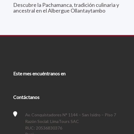
Descubre la Pachamanca, tradición culinaria y
ancestral en el Albergue Ollantaytambo
Este mes encuéntranos en
Contáctanos
Av. Conquistadores N° 1144 – San Isidro – Piso 7
Razón Social: LimaTours SAC
RUC: 20536830376