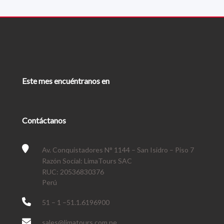
Este mes encuéntranos en
Contáctanos
Av. Conquistadores N° 1144 – San Isidro – Piso 7
Razón Social: LimaTours SAC
RUC: 20536830376
Perú
51 – 1 –51.1.6196900
sales@limatours.com.pe