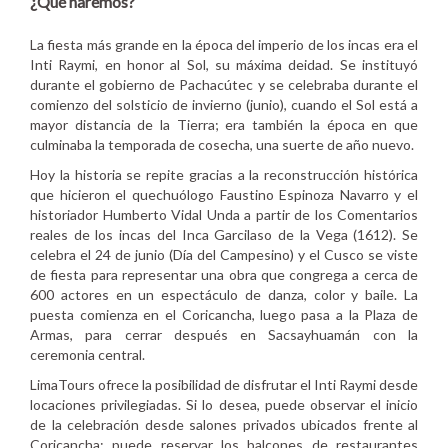
¿Qué haremos?
La fiesta más grande en la época del imperio de los incas era el
Inti Raymi, en honor al Sol, su máxima deidad. Se instituyó
durante el gobierno de Pachacútec y se celebraba durante el
comienzo del solsticio de invierno (junio), cuando el Sol está a
mayor distancia de la Tierra; era también la época en que
culminaba la temporada de cosecha, una suerte de año nuevo.
Hoy la historia se repite gracias a la reconstrucción histórica
que hicieron el quechuólogo Faustino Espinoza Navarro y el
historiador Humberto Vidal Unda a partir de los Comentarios
reales de los incas del Inca Garcilaso de la Vega (1612). Se
celebra el 24 de junio (Día del Campesino) y el Cusco se viste
de fiesta para representar una obra que congrega a cerca de
600 actores en un espectáculo de danza, color y baile. La
puesta comienza en el Coricancha, luego pasa a la Plaza de
Armas, para cerrar después en Sacsayhuamán con la
ceremonia central.
LimaTours ofrece la posibilidad de disfrutar el Inti Raymi desde
locaciones privilegiadas. Si lo desea, puede observar el inicio
de la celebración desde salones privados ubicados frente al
Coricancha; puede reservar los balcones de restaurantes