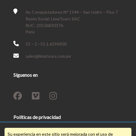
Av. Conquistadores N° 1144 – San Isidro – Piso 7
Razón Social: LimaTours SAC
RUC: 20536830376
Perú
51 – 1 –51.1.6196900
sales@limatours.com.pe
Síguenos en
Políticas de privacidad
Su experiencia en este sitio será mejorada con el uso de