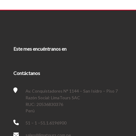
Este mes encuéntranos en
Contáctanos
Av. Conquistadores N° 1144 – San Isidro – Piso 7
Razón Social: LimaTours SAC
RUC: 20536830376
Perú
51 – 1 –51.1.6196900
sales@limatours.com.pe