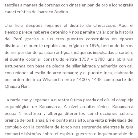
textiles a manera de cortinas con cintas en pan de oro e iconografía
característica del barroco Andino.
Una hora después llegamos al distrito de Checacupe. Aquí el
tiempo parece haberse detenido y nos permite viajar por la historia
del Perú gracias a sus tres puentes construidos en épocas
distintas: el puente republicano, erigido en 1895, hecho de fierros
de riel por donde pasaban antiguas máquinas impulsadas a carbón;
el puente colonial, construido entre 1759 y 1788, una obra vial
estupenda con base de piedra de sillar labrada y adherida con cal,
con uniones al estilo de arco romano; y el puente Inca, elaborado
por orden del inca Wiracocha entre 1400 y 1448 como parte del
Qhapaq Ñan.
La tarde cae y llegamos a nuestra última parada del día, el complejo
arqueológico de Kanamarca. A nivel arquitectónico, Kanamarca
ocupa 1 hectárea y alberga diferentes construcciones cultura
preínca de los k´anas. En el punto más alto, una vista privilegiada del
complejo con la cordillera de fondo nos sorprende mientras la guía
comparte historias sobre el espíritu guerrero e inquebrantable de