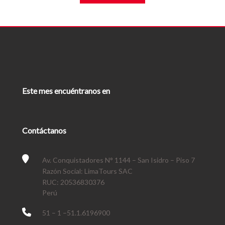
Este mes encuéntranos en
Contáctanos
Av. Conquistadores N° 1144 – San Isidro – Piso 7
Razón Social: LimaTours SAC
RUC: 20536830376
Perú
51 – 1 –51.1.6196900